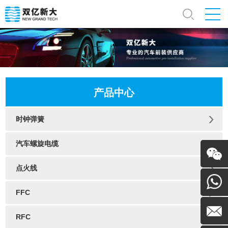
产品中心
时钟弹簧
汽车螺旋电缆
点火线
微信
FFC
130054
RFC